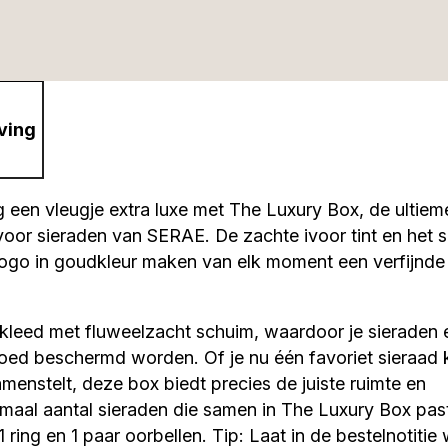
ving
g een vleugje extra luxe met The Luxury Box, de ultiem
or sieraden van SERAE. De zachte ivoor tint en het s
go in goudkleur maken van elk moment een verfijnde
kleed met fluweelzacht schuim, waardoor je sieraden 
ed beschermd worden. Of je nu één favoriet sieraad k
menstelt, deze box biedt precies de juiste ruimte en
imaal aantal sieraden die samen in The Luxury Box past
1 ring en 1 paar oorbellen. Tip: Laat in de bestelnotitie