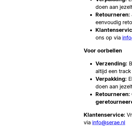
doen aan jezel
Retourneren:
eenvoudig reto
Klantenservic
ons op via
inf
Voor oorbellen
Verzending:
B
altijd een trac
Verpakking:
El
doen aan jezel
Retourneren:
geretourneerd
Klantenservice:
Vr
via
info@serae.nl