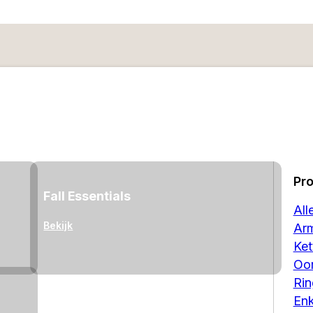
Pr
Fall Essentials
All
Bekijk
Ar
Ket
Oor
Ri
Enk