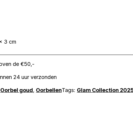
 × 3 cm
boven de €50,-
innen 24 uur verzonden
:
Oorbel goud
,
Oorbellen
Tags:
Glam Collection 202