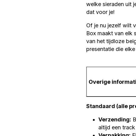
welke sieraden uit 
dat voor je!
Of je nu jezelf wil
Box maakt van elk s
van het tijdloze be
presentatie die elk
Overige informat
Standaard (alle p
Verzending:
B
altijd een trac
Verpakking:
El