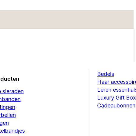
Bedels
oducten
Haar accessoir
Leren essential
e sieraden
Luxury Gift Box
mbanden
Cadeaubonnen
tingen
bellen
ngen
elbandjes