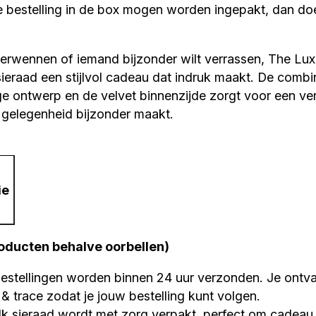
je bestelling in de box mogen worden ingepakt, dan do
t verwennen of iemand bijzonder wilt verrassen, The Lu
ieraad een stijlvol cadeau dat indruk maakt. De combi
ige ontwerp en de velvet binnenzijde zorgt voor een ver
e gelegenheid bijzonder maakt.
ie
roducten behalve oorbellen)
estellingen worden binnen 24 uur verzonden. Je ontv
k & trace zodat je jouw bestelling kunt volgen.
k sieraad wordt met zorg verpakt, perfect om cadeau 