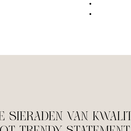
e sieraden van kwalit
tot trendy statement